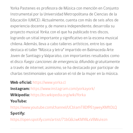
Yorka Pastenes es profesora de Música con mención en Conjunto
Instrumental por la Universidad Metropolitana de Ciencias de la
Educación (UMCE). Alctualmente, cuenta con más de seis años de
experiencia docente y, de manera independiente, desarrolla su
proyecto musical
Yorka
, con el que ha publicado tres discos,
logrando un sitial importante y significativo en la escena musical
chilena. Además, lleva a cabo talleres artísticos, entre los que
destaca el taller “Música y letra” impartido en Balmaceda Arte
Joven de Santiago y Valparaíso, con importantes resultados como
el disco
Fuego: canciones de emergencia
, difundido gratuitamente
a través de internet; asimismo, se ha destacado por participar de
charlas testimoniales que valoran el rol de la mujer en la música.
Web oficial:
https://www.yorka.cl
Instagram:
https://www.instagram.com/yorkayork/
Wikipedia:
https://es.wikipedia.org/wiki/Yorka
YouTube:
https://www.youtube.com/channel/UCbIamT8DfPEtyweyXMftDLQ
Spotify:
https://open.spotify.com/artist/71bG6LIwKMYALxV8WuIezn